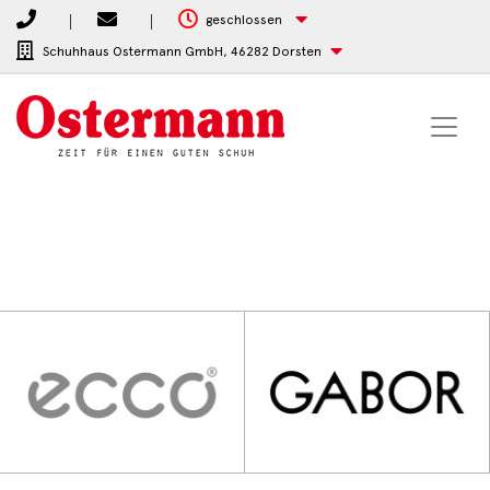
geschlossen
Schuhhaus Ostermann GmbH,
46282 Dorsten