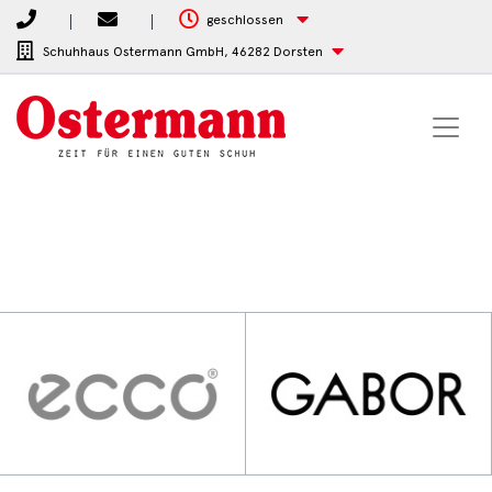
geschlossen
Schuhhaus Ostermann GmbH,
46282 Dorsten