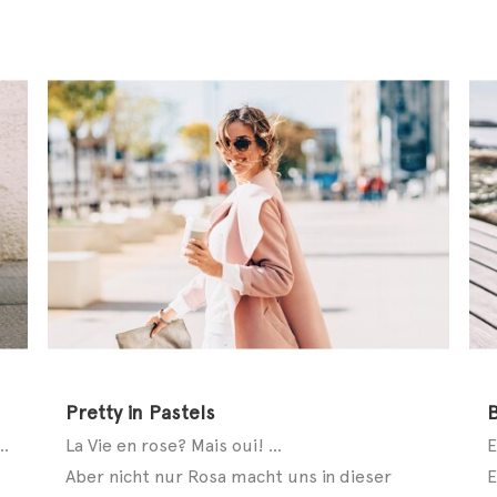
Pretty in Pastels
lbschuh, Mid Cut oder Slip-on – auch bei modebewussten Kids geht ...
La Vie en rose? Mais oui! ...
Aber nicht nur Rosa macht uns in dieser
E