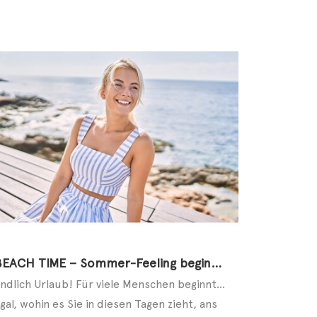
BEACH TIME – Sommer-Feeling beginnt an den Füßen
Endlich Urlaub! Für viele Menschen beginnt in diesen Tagen die schönste Zeit des Jahres. Ob allein, ...
gal, wohin es Sie in diesen Tagen zieht, ans