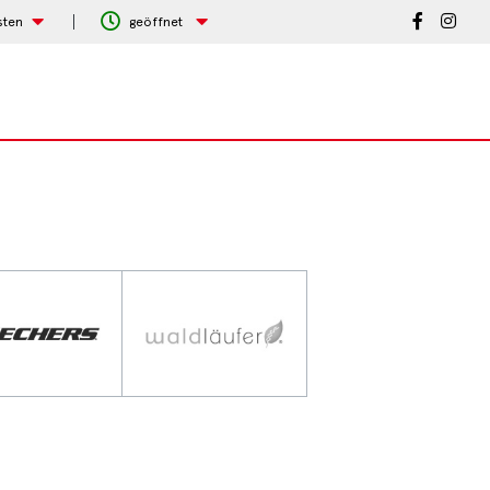
sten
geöffnet