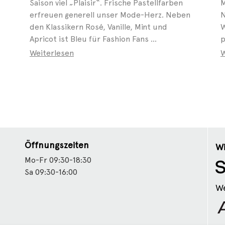
Saison viel „Plaisir“. Frische Pastellfarben
M
erfreuen generell unser Mode-Herz. Neben
N
den Klassikern Rosé, Vanille, Mint und
W
Apricot ist Bleu für Fashion Fans ...
p
Weiterlesen
W
Öffnungszeiten
Wi
Mo-Fr 09:30-18:30
Sa 09:30-16:00
We