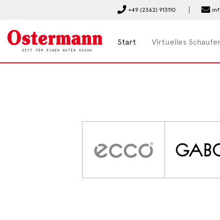
+49 (2362) 913110
in
Start
Virtuelles Schaufe