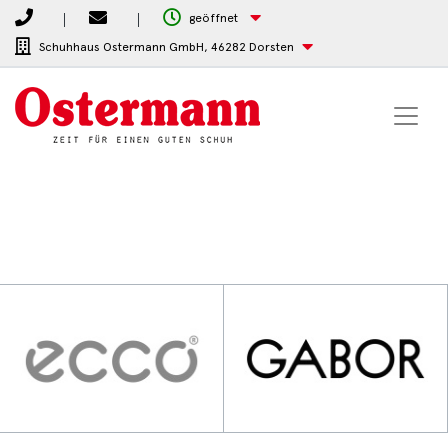
geöffnet
Schuhhaus Ostermann GmbH,
46282 Dorsten