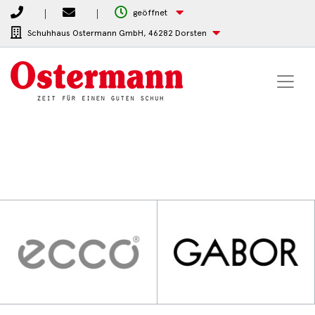
geöffnet
Schuhhaus Ostermann GmbH,
46282 Dorsten