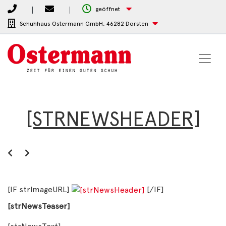
geöffnet
Schuhhaus Ostermann GmbH,
46282 Dorsten
[STRNEWSHEADER]
[IF strImageURL]
[/IF]
[strNewsTeaser]