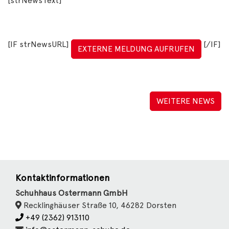
[strNewsText]
[IF strNewsURL]
[/IF]
EXTERNE MELDUNG AUFRUFEN
WEITERE NEWS
Kontaktinformationen
Schuhhaus Ostermann GmbH
Recklinghäuser Straße 10, 46282 Dorsten
+49 (2362) 913110