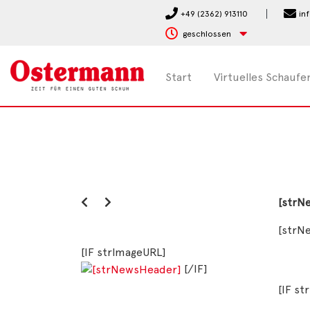
+49 (2362) 913110
in
geschlossen
Start
Virtuelles Schaufe
[strN
[strN
[IF strImageURL]
[/IF]
[IF s