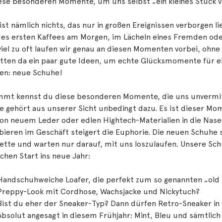
iese besonderen Momente, um uns selbst „ein kleines Stück 
ist nämlich nichts, das nur in großen Ereignissen verborgen lie
des ersten Kaffees am Morgen, im Lächeln eines Fremden od
viel zu oft laufen wir genau an diesen Momenten vorbei, ohn
tten da ein paar gute Ideen, um echte Glücksmomente für ei
fen: neue Schuhe!
mmt kennst du diese besonderen Momente, die uns unvermitt
e gehört aus unserer Sicht unbedingt dazu. Es ist dieser Mo
on neuem Leder oder edlen Hightech-Materialien in die Nase s
bieren im Geschäft steigert die Euphorie. Die neuen Schuhe 
uette und warten nur darauf, mit uns loszulaufen. Unsere Sc
hen Start ins neue Jahr:
Handschuhweiche Loafer, die perfekt zum so genannten „old 
Preppy-Look mit Cordhose, Wachsjacke und Nickytuch?
Bist du eher der Sneaker-Typ? Dann dürfen Retro-Sneaker in 
Absolut angesagt in diesem Frühjahr: Mint, Bleu und sämtlic