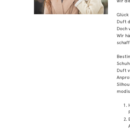
wir d
Glück 
Duft 
Doch 
Wir hä
schaf
Besti
Schuh
Duft v
Anpro
Silho
modisc