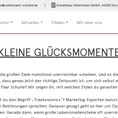
fo@ostermann-schuhe.de
Schuhhaus Ostermann GmbH,
46282 Dor
nster
Aktuelles
Filialen
Wir über uns
KLEINE GLÜCKSMOMENT
ie großen Ziele manchmal unerreichbar scheinen, sind es die
, dass genau jetzt der richtige Zeitpunkt ist, um sich selbs
Paar Schuhe? Wir zeigen dir, mit welchen Styles du garantiert
t du den Begriff „Treatonomics“? Marketing-Experten benutz
en Belohnungen sprechen. Genauer gesagt geht es hier um O
en. Gerade dann, wenn große Lebensmeilensteine oft unerreic