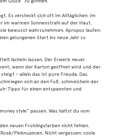
vom Glück“ zu gönnen.
gt. Es versteckt sich oft im Alltäglichen: im
er im warmen Sonnenstrahl auf der Haut.
e sie bewusst wahrzunehmen. Apropos laufen:
nen gelungenen Start ins neue Jahr zu
elt lächeln lassen. Der Erwerb neuer
ment, wenn der Karton geöffnet wird und der
teigt – allein das ist pure Freude. Das
schmiegen sich an den Fuß, schmeicheln der
huh-Tipps für einen entspannten und
money style“ passen. Was hältst du vom
den neuen Frühlingsfarben nicht fehlen.
h Rosé/Pinknuancen. Nicht vergessen: coole