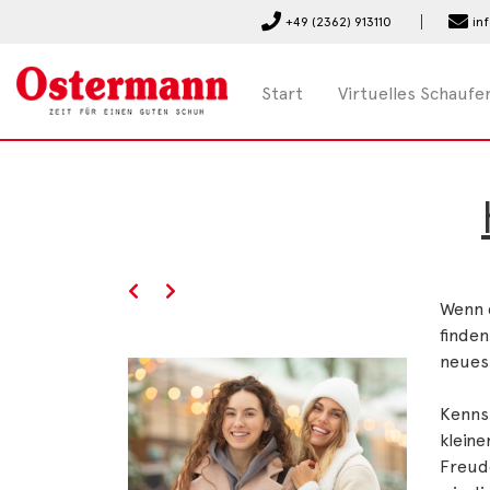
+49 (2362) 913110
in
Start
Virtuelles Schaufe
Wenn d
finden
neues 
Kenns
klein
Freud