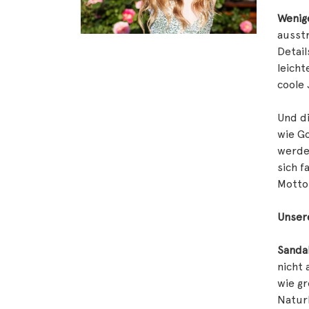
Wenig
ausstr
Detail
leicht
coole
Und di
wie Go
werden
sich f
Motto
Unser
Sanda
nicht 
wie gr
Natur