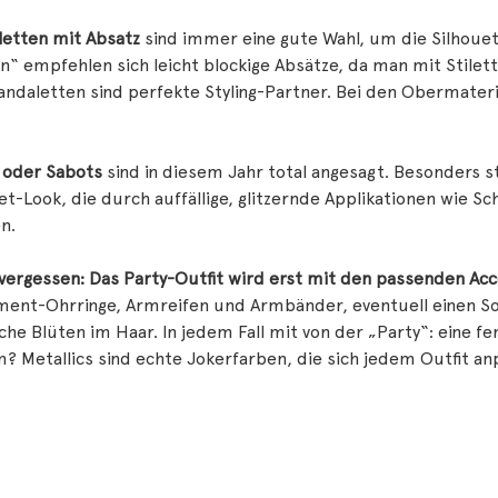
letten mit Absatz
sind immer eine gute Wahl, um die Silhoue
“ empfehlen sich leicht blockige Absätze, da man mit Stilett
andaletten sind perfekte Styling-Partner. Bei den Obermateria
 oder Sabots
sind in diesem Jahr total angesagt. Besonders s
t-Look, die durch auffällige, glitzernde Applikationen wie
n.
vergessen: Das Party-Outfit wird erst mit den passenden Acc
ment-Ohrringe, Armreifen und Armbänder, eventuell einen So
che Blüten im Haar. In jedem Fall mit von der „Party“: eine fe
 Metallics sind echte Jokerfarben, die sich jedem Outfit an