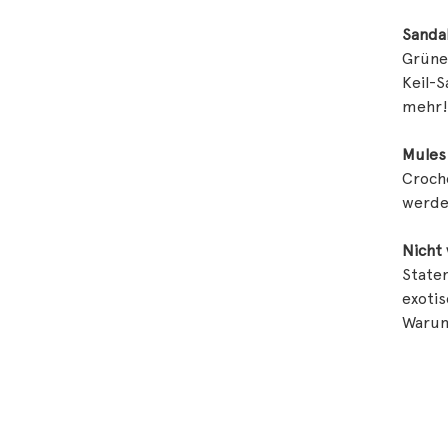
Sanda
Grünen
Keil-S
mehr!
Mules
Croche
werde
Nicht 
State
exotis
Warum?