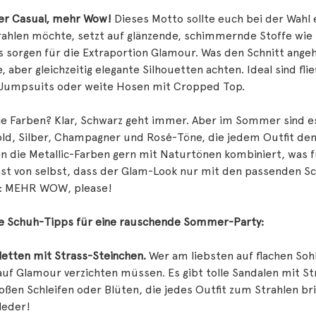
er Casual, mehr Wow!
Dieses Motto sollte euch bei der Wahl
ahlen möchte, setzt auf glänzende, schimmernde Stoffe wie S
s sorgen für die Extraportion Glamour. Was den Schnitt ange
e, aber gleichzeitig elegante Silhouetten achten. Ideal sind 
 Jumpsuits oder weite Hosen mit Cropped Top.
e Farben? Klar, Schwarz geht immer. Aber im Sommer sind es 
ld, Silber, Champagner und Rosé-Töne, die jedem Outfit den 
 die Metallic-Farben gern mit Naturtönen kombiniert, was f
ast von selbst, dass der Glam-Look nur mit den passenden Sc
: MEHR WOW, please!
e Schuh-Tipps für eine rauschende Sommer-Party:
letten mit Strass-Steinchen.
Wer am liebsten auf flachen So
auf Glamour verzichten müssen. Es gibt tolle Sandalen mit S
oßen Schleifen oder Blüten, die jedes Outfit zum Strahlen br
leder!