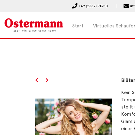
+49 (2362) 913110
in
Start
Virtuelles Schaufe
Blüte
Kein S
Tempe
stellt
Komfo
Glam d
einer 