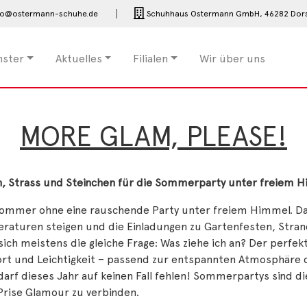
fo@ostermann-schuhe.de
Schuhhaus Ostermann GmbH,
46282 Dor
nster
Aktuelles
Filialen
Wir über uns
MORE GLAM, PLEASE!
n, Strass und Steinchen für die Sommerparty unter freiem H
ommer ohne eine rauschende Party unter freiem Himmel. Da s
raturen steigen und die Einladungen zu Gartenfesten, Stran
 sich meistens die gleiche Frage: Was ziehe ich an? Der perf
rt und Leichtigkeit – passend zur entspannten Atmosphäre d
arf dieses Jahr auf keinen Fall fehlen! Sommerpartys sind di
Prise Glamour zu verbinden.